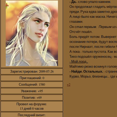
- Да.
- слово упало камнем.
Он продолжал гладить мёртво
пряди. Рука едва заметно дро
А лицо было как маска. Ниче
глазами.
Он стал первым. Первым из н
Отсчёт пошёл.
Боль придёт потом. Вывернет 
осознание потери, будут восп
после Нирнаэт, после гибели 
А пока - только пустота. Как 
Тихо подошёл оруженосец - 
- Мой лорд..
Майтимо резко вскинул голову
Зарегистрирован
: 2009-07-26
- Найди. Остальных.
- странн
Курво, Морьо, близнецы... где
Приглашений:
0
Сообщений:
1580
+2
Уважение:
+95
Позитив:
+69
Провел на форуме:
13 дней 8 часов
Последний визит: