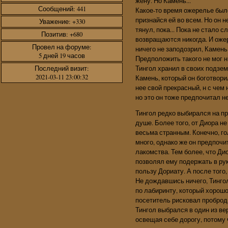
жену. Но Камень...
Сообщений:
441
Какое-то время ожерелье было
признайся ей во всем. Но он н
Уважение:
+330
тянул, пока... Пока не стало 
Позитив:
+680
возвращаются никогда. И оже
Провел на форуме:
ничего не заподозрил, Камень
5 дней 19 часов
Предположить такого не мог н
Тингол хранил в своих подзем
Последний визит:
2021-03-11 23:00:32
Камень, который он боготвори
нее свой прекрасный, н с чем
но это он тоже предпочитал н
Тингол редко выбирался на пр
душе. Более того, от Диора не
весьма странным. Конечно, го
много, однако же он предпочи
лакомства. Тем более, что Ди
позволял ему подержать в рук
пользу Дориату. А после того,
Не дождавшись ничего, Тингол
по лабиринту, который хорош
посетитель рисковал проброди
Тингол выбрался в один из ве
освещая себе дорогу, потому