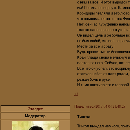
с ним за всё! И этот выродок 
им! Посмел не вернуть Камен
Коридоры петляли и это люто,
что опьянила пятого сына Феа
Нет, сейчас Куруфинвэ напом
только хлопьев пены в уголка
Он видел цель и он больше все
не был собой, его вел не разу
Мести за всё и сразу!
Будь прокляты эти бесконечн
Край плаща снова мелькнул и 
влетел за него. Сейчас, вот с
Все что он успел, это вскрикн
отличавшийся от плит рядом, 
резкая боль в руке...
И тьма накрыла его с головой.
+3
Поделиться
2017-04-04 21:48:28
Эталдет
Модератор
Тингол
Тингол выждал немного, почт