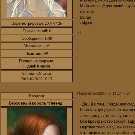
Махнул рукой в другой конец 
Майтимо ещё раз провёл рукой
пустоту.
Встал.
- Идём.
Зарегистрирован
: 2009-07-26
Приглашений:
0
+1
Сообщений:
1580
Уважение:
+95
Позитив:
+69
Провел на форуме:
13 дней 8 часов
Последний визит:
2018-10-28 22:09:07
Поделиться
2017-06-13 20:48:24
Маэдрос
Верховный король "Легенд"
- Да... Да, там... Когда шел сюда
Кано махнул рукой на выход и
лежащему, а голос звучал непр
Все пространство вокруг вдру
мертвое тело, а в ушах зазве
что такое может произойти в 