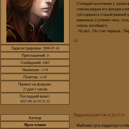
Стоящий на коленях у трона п
совсем рядом его фигура сло
губ сорвался станый рваный з
каменных ступенях тело, толь
сквозь погибшего.
- Ну вот.. Он стал первым. Пер
+2
Зарегистрирован
: 2009-07-18
Приглашений:
0
Сообщений:
2463
Уважение:
+139
Позитив:
+118
Провел на форуме:
23 дня 5 часов
Последний визит:
2017-09-10 19:21:12
Поделиться
2017-06-12 20:27:13
Аэгнор
Ярое пламя
Майтимо чуть вздрогнул и обе