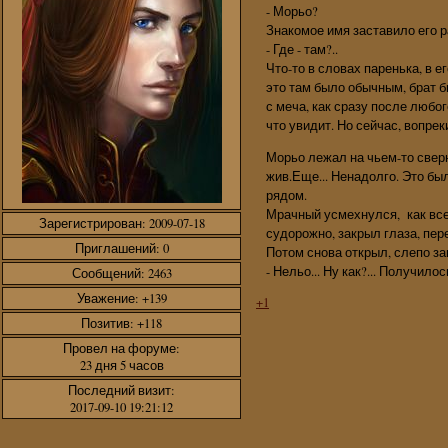
- Морьо?
Знакомое имя заставило его 
- Где - там?..
Что-то в словах паренька, в 
это там было обычным, брат б
с меча, как сразу после любог
что увидит. Но сейчас, вопре
Морьо лежал на чьем-то свер
жив.Еще... Ненадолго. Это бы
рядом.
Мрачный усмехнулся, как всег
Зарегистрирован
: 2009-07-18
судорожно, закрыл глаза, пер
Приглашений:
0
Потом снова открыл, слепо за
- Нельо... Ну как?... Получилось
Сообщений:
2463
Уважение:
+139
+1
Позитив:
+118
Провел на форуме:
23 дня 5 часов
Последний визит:
2017-09-10 19:21:12