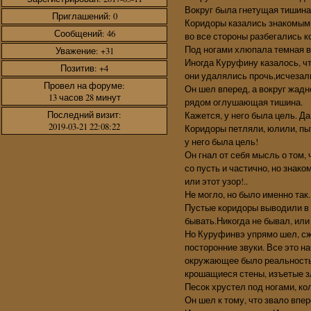
Вокруг была гнетущая тишина,
Приглашений:
0
Коридоры казались знакомыми
Сообщений:
46
во все стороны разбегались 
Под ногами хлюпала темная во
Уважение:
+31
Иногда Куруфину казалось, чт
Позитив:
+4
они удалялись прочь,исчезали
Провел на форуме:
Он шел вперед, а вокруг жад
13 часов 28 минут
рядом оглушающая тишина.
Последний визит:
Кажется, у него была цель. Да
2019-03-21 22:08:22
Коридоры петляли, юлили, пыт
у него была цель!
Он гнал от себя мысль о том, 
со пусть и частично, но знако
или этот узор!..
Не могло, но было именно так.
Пустые коридоры выводили в 
бывать.Никогда не бывал, или
Но Куруфинвэ упрямо шел, сж
посторонние звуки. Все это н
окружающее было реальностью
крошащиеся стены, изъетые з
Песок хрустел под ногами, ко
Он шел к тому, что звало впер