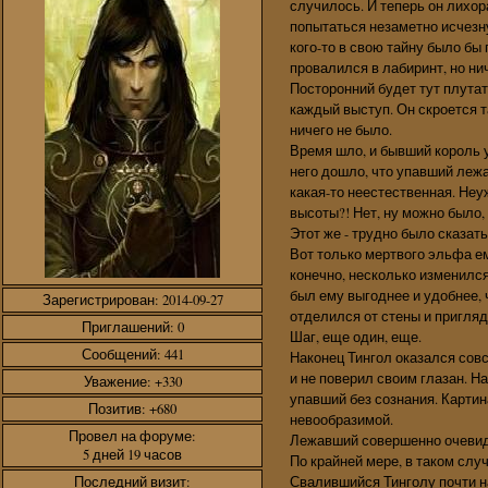
случилось. И теперь он лихор
попытаться незаметно исчезну
кого-то в свою тайну было бы
провалился в лабиринт, но ни
Посторонний будет тут плутат
каждый выступ. Он скроется та
ничего не было.
Время шло, и бывший король у
него дошло, что упавший лежа
какая-то неестественная. Не
высоты?! Нет, ну можно было,
Этот же - трудно было сказать
Вот только мертвого эльфа ем
конечно, несколько изменилс
был ему выгоднее и удобнее, 
Зарегистрирован
: 2014-09-27
отделился от стены и пригляд
Приглашений:
0
Шаг, еще один, еще.
Сообщений:
441
Наконец Тингол оказался сов
и не поверил своим глазан. Н
Уважение:
+330
упавший без сознания. Карти
Позитив:
+680
невообразимой.
Провел на форуме:
Лежавший совершенно очевид
5 дней 19 часов
По крайней мере, в таком слу
Свалившийся Тинголу почти н
Последний визит: