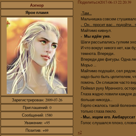
Поделиться
2017-06-13 22:20:39
Аэгнор
Ярое пламя
-Там...
Мальчишка совсем стушевался
- Он... просит вас... подойти...
Майтимо кивнул.
- Мы идём уже.
Шаги рассыпались гулким эхом
И что вокруг никого нет, как 
темнота. Впереди..
Впереди две фигуры. Одна ле
Морьо ...
Майтимо подошёл, сел рядом, 
надо было быть целителем, чт
помочь. Он слишком часто ви
Поймал руку Мрачного, остор
Глаза жадно ловили каждое д
больше никогда...
Зарегистрирован
: 2009-07-26
Горло сжалось такой болезнен
Приглашений:
0
только глаза пекло.
Сообщений:
1580
- Мы.. ищем его. Амбарусса
Уважение:
+95
Голос слушался плохо, словн
Позитив:
+69
+2