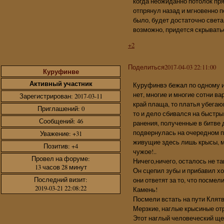
когда неожиданно потолок пря
отпрянул назад и мгновенно п
было, будет достаточно свет
возможно, придется скрыватьс
+2
Поделиться
2017-04-03 22:11:00
Куруфинве
Активный участник
Куруфинвэ бежал по одному и
нет, многие и многие сотни ва
Зарегистрирован
: 2017-03-11
край плаща, то платья убега
Приглашений:
0
то и дело сбивался на быстры
Сообщений:
46
ранения, полученные в битве д
подвернулась на очередном по
Уважение:
+31
живущие здесь лишь крысы, ме
Позитив:
+4
чужое!..
Провел на форуме:
Ничего,ничего, осталось не та
13 часов 28 минут
Он сцепил зубы и прибавил ход
Последний визит:
они ответят за то, что посмел
2019-03-21 22:08:22
Камень!
Посмели встать на пути Клят
Мерзкие, наглые крысиные отр
Этот наглый человеческий щен