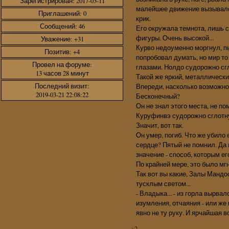
Зарегистрирован
: 2017-03-11
малейшее движение вызывало 
Приглашений:
0
крик.
Сообщений:
46
Его окружала темнота, лишь 
фигуры. Очень высокой...
Уважение:
+31
Курво недоуменно моргнул, пы
Позитив:
+4
попробовал думать, но мир то
Провел на форуме:
глазами. Нолдо судорожно сгл
13 часов 28 минут
Такой же яркий, металлически
Последний визит:
Впереди, насколько возможно 
2019-03-21 22:08:22
Бесконечный?
Он не знал этого места, не пом
Куруфинвэ судорожно сглотнул
Значит, вот так.
Он умер, погиб. Что же убило
сердце? Пятый не помнил. Да 
значение - способ, которым е
По крайней мере, это было мг
Так вот вы какие, Залы Мандо
тусклым светом...
- Владыка... - из горла вырвал
изумления, отчаяния - или же
явно не ту руку. И ярчайшая 
+2