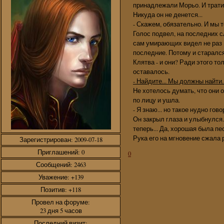
принадлежали Морьо. И тратить
Никуда он не денется...
- Скажем, обязательно. И мы 
Голос подвел, на последних с
сам умирающих видел не раз И
последние. Потому и старался
Клятва - и они? Ради этого т
оставалось.
- Найдите... Мы должны найти..
Не хотелось думать, что они 
по лицу и ушла.
- Я знаю... но такое нудно гово
Он закрыл глаза и улыбнулся. 
теперь... Да, хорошая была пе
Рука его на мгновение сжала 
Зарегистрирован
: 2009-07-18
Приглашений:
0
0
Сообщений:
2463
Уважение:
+139
Позитив:
+118
Провел на форуме:
23 дня 5 часов
Последний визит: