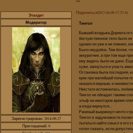
Поделиться
2017-04-09 17:37:41
Эталдет
Модератор
Тингол
Бывший владыка Дориата оста
бесчувственное тело было не т
однако он уже и не помнил, к
Было неудобно. Тем более, ч
аккуратнее, а при том еще пр
ему видеть было не дано. Еще
хуже, запнуться и упасть вме
Остановка была последняя, к
крик при малейшей попытке по
оказался верным, и неизвест
Некстати вспомнилась любима
Тингол не обладал такими сп
эльф на некоторое время отв
а когда вернулся...
Раненый выкрикнул нечто стра
Тингол в задумчивости посмот
Зарегистрирован
: 2014-09-27
пытаться найти смысл в его сл
Приглашений:
0
хотел сказать, если допустит