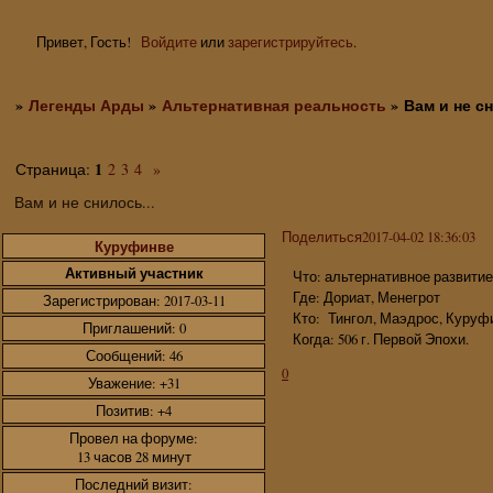
Привет, Гость!
Войдите
или
зарегистрируйтесь
.
»
Легенды Арды
»
Альтернативная реальность
»
Вам и не сн
1
Страница:
2
3
4
»
Вам и не снилось...
Поделиться
2017-04-02 18:36:03
Куруфинве
Активный участник
Что: альтернативное развитие
Где: Дориат, Менегрот
Зарегистрирован
: 2017-03-11
Кто: Тингол, Маэдрос, Куруфи
Приглашений:
0
Когда: 506 г. Первой Эпохи.
Сообщений:
46
0
Уважение:
+31
Позитив:
+4
Провел на форуме:
13 часов 28 минут
Последний визит: