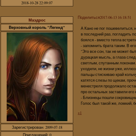
2018-10-28 22:09:07
Поделиться
2017-06-13 16:18:51
Маэдрос
Верховный король "Легенд"
А Кано не пог пошевелиться, н
в последний раз, погладить п
боялся - вместо тепла встрет
- запомнить брата таким. В ег
"Это все сон, так не может быть
дурацкая мысль, а глаза след
светлым, спутанным локонам..
уходили, не жизни уже, иллюз
пальцы стискиваю край кольчу
катятся слезы по щекам, проч
менестреля продолжало остава
про остальных заставили его 
- Близнецы пошли сокровищниц
Голос был такой же, ломкий, 
+1
Зарегистрирован
: 2009-07-18
Приглашений:
0