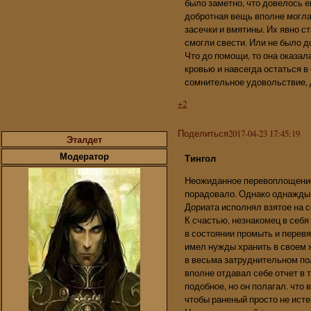
было заметно, что довелось ем
добротная вещь вполне могла
засечки и вмятины. Их явно с
смогли свести. Или не было 
Что до помощи, то она оказал
кровью и навсегда остаться 
сомнительное удовольствие, д
+2
Поделиться
2017-04-23 17:45:19
Эталдет
Модератор
Тингол
Неожиданное перевоплощение в
порадовало. Однако однажды 
Дориата исполнял взятое на с
К счастью, незнакомец в себя
в состоянии промыть и перевя
имел нужды хранить в своем 
в весьма затруднительном по
вполне отдавал себе отчет в 
подобное, но он полагал. что 
чтобы раненый просто не истек