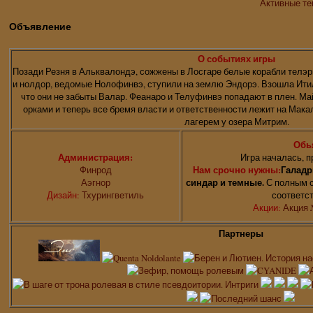
Активные т
Объявление
О событиях игры
Позади Резня в Альквалондэ, сожжены в Лосгаре белые корабли телэр
и нолдор, ведомые Нолофинвэ, ступили на землю Эндорэ. Взошла Итил
что они не забыты Валар. Феанаро и Телуфинвэ попадают в плен. Ма
орками и теперь все бремя власти и ответственности лежит на Мак
лагерем у озера Митрим.
Обь
Администрация:
Игра началась, п
Финрод
Нам срочно нужны:
Галадр
Аэгнор
синдар и темные.
С полным с
Дизайн:
Тхурингветиль
соответс
Акции:
Акция 
Партнеры