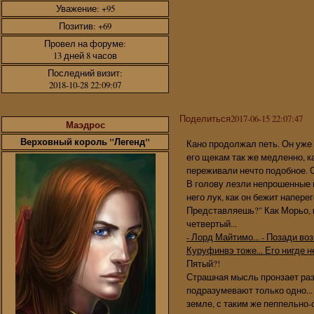
Уважение:
+95
Позитив:
+69
Провел на форуме:
13 дней 8 часов
Последний визит:
2018-10-28 22:09:07
Поделиться
2017-06-15 22:07:47
Маэдрос
Верховный король "Легенд"
Кано продолжал петь. Он уже з
его щекам так же медленно, к
переживали нечто подобное. Ст
В голову лезли непрошенные 
него лук, как он бежит напере
Представляешь?" Как Морьо, в
четвертый...
- Лорд Майтимо... - Позади в
Куруфинвэ тоже... Его нигде н
Пятый?!
Страшная мысль пронзает раз
подразумевают только одно...
земле, с таким же пеппельно