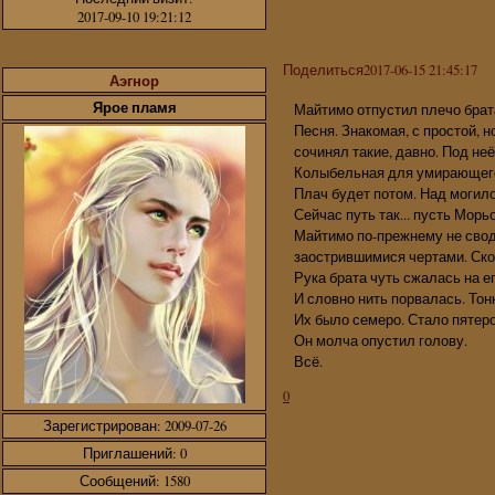
2017-09-10 19:21:12
Поделиться
2017-06-15 21:45:17
Аэгнор
Ярое пламя
Майтимо отпустил плечо брата,
Песня. Знакомая, с простой, н
сочинял такие, давно. Под не
Колыбельная для умирающего
Плач будет потом. Над могило
Сейчас путь так... пусть Морь
Майтимо по-прежнему не своди
заострившимися чертами. Ско
Рука брата чуть сжалась на ег
И словно нить порвалась. Тон
Их было семеро. Стало пятеро.
Он молча опустил голову.
Всё.
0
Зарегистрирован
: 2009-07-26
Приглашений:
0
Сообщений:
1580