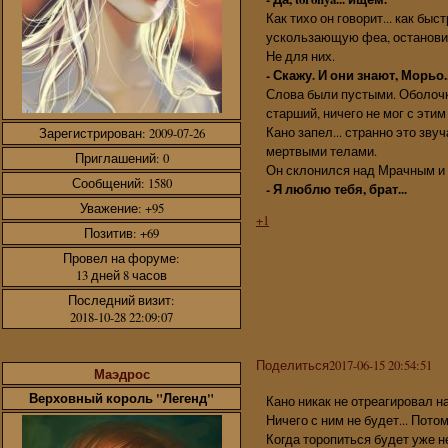
Как тихо он говорит... как бы
ускользающую феа, остановит
Не для них.
- Скажу. И они знают, Морьо.
Слова были пустыми. Оболочк
старший, ничего не мог с этим
Кано запел... странно это зв
Зарегистрирован
: 2009-07-26
мертвыми телами.
Приглашений:
0
Он склонился над Мрачным и 
Сообщений:
1580
- Я люблю тебя, брат...
Уважение:
+95
+1
Позитив:
+69
Провел на форуме:
13 дней 8 часов
Последний визит:
2018-10-28 22:09:07
Поделиться
2017-06-15 20:54:51
Маэдрос
Верховный король "Легенд"
Кано никак не отреагировал н
Ничего с ним не будет... Пото
Когда торопиться будет уже н