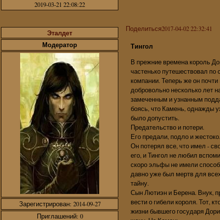
2019-03-21 22:08:22
Поделиться
2017-04-02 22:32:41
Эталдет
Модератор
Тингол
В прежние времена король Дор
частенько путешествовал по с
компании. Теперь же он почти
добровольно несколько лет на
замеченным и узнанным подда
боясь, что Камень, однажды у
было допустить.
Предательство и потери.
Его предали, подло и жестоко
Он потерял все, что имел - с
его, и Тингол не любил вспом
скоро эльфы не имели способн
давно уже был мертв для всех
тайну.
Сын Лютиэн и Берена. Внук, п
вести о гибели короля. Тот, к
Зарегистрирован
: 2014-09-27
жизни бывшего государя Дориа
Приглашений:
0