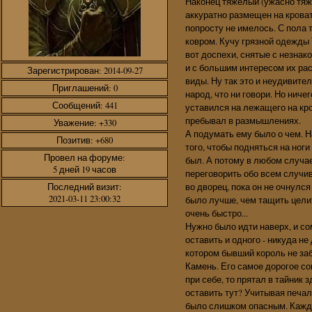
Наконец тяжелый (ужасно тяж
аккуратно размещен на кроват
попросту не имелось. С пола 
ковром. Кучу грязной одежды 
вот доспехи, снятые с незнак
и с большим интересом их ра
Зарегистрирован
: 2014-09-27
виды. Ну так это и неудивите
Приглашений:
0
народ, что ни говори. Но нич
Сообщений:
441
уставился на лежащего на кро
пребывал в размышлениях.
Уважение:
+330
А подумать ему было о чем. Н
Позитив:
+680
того, чтобы подняться на ног
Провел на форуме:
был. А потому в любом случае
5 дней 19 часов
переговорить обо всем случи
во дворец, пока он не очнулся
Последний визит:
2021-03-11 23:00:32
было лучше, чем тащить целит
очень быстро...
Нужно было идти наверх, и со
оставить и одного - никуда н
котором бывший король не заб
Камень. Его самое дорогое со
при себе, то прятал в тайник 
оставить тут? Учитывая печал
было слишком опасным. Кажд