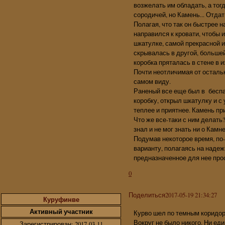
возжелать им обладать, а тогд
сородичей, но Камень... Отдат
Полагая, что так он быстрее 
направился к кровати, чтобы 
шкатулке, самой прекрасной и
скрывалась в другой, большей
коробка пряталась в стене в и
Почти неотличимая от остальн
самом виду.
Раненый все еще был в беспа
коробку, открыл шкатулку и 
теплее и приятнее. Камень п
Что же все-таки с ним делать
знал и не мог знать ни о Камне
Подумав некоторое время, по
варианту, полагаясь на надежн
предназначенное для нее прос
0
Поделиться
2017-05-19 21:34:27
Куруфинве
Активный участник
Курво шел по темным коридор
Вокруг не было никого. Ни еди
Зарегистрирован
: 2017-03-11