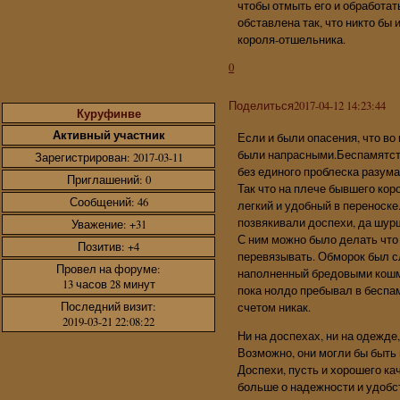
чтобы отмыть его и обработа
обставлена так, что никто бы 
короля-отшельника.
0
Поделиться
2017-04-12 14:23:44
Куруфинве
Активный участник
Если и были опасения, что во 
были напрасными.Беспамятств
Зарегистрирован
: 2017-03-11
без единого проблеска разума
Приглашений:
0
Так что на плече бывшего кор
Сообщений:
46
легкий и удобный в переноске
позвякивали доспехи, да шур
Уважение:
+31
С ним можно было делать что 
Позитив:
+4
перевязывать. Обморок был сл
Провел на форуме:
наполненный бредовыми кошма
13 часов 28 минут
пока нолдо пребывал в беспа
Последний визит:
счетом никак.
2019-03-21 22:08:22
Ни на доспехах, ни на одежде
Возможно, они могли бы быть 
Доспехи, пусть и хорошего ка
больше о надежности и удобс