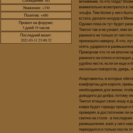
Сообщений:
441
мгновение, то что тогда? Воз
внимательно всмотрелся в лиц
Уважение:
+330
эльфа. Тем более у него было 
Позитив:
+680
кстати, делали нолдор в Мене
Провел на форуме:
Однако пока он тут будет раз
5 дней 19 часов
Тингол так и не узнает, кем о
раненого не только от чистого 
Последний визит:
2021-03-11 23:00:32
произошло наверху. А что, луч
опять ударился в размышлен
Проворчав что-то не вполне п
раненого на плечо и потащил 
удобно нести, если он еще и б
несколько поворотов, дверь, 
Апартаменты, в которых обита
комфортны для короля, привы
необходимое для жизни, чтобы
доводило до добра, потому не
Тингол втащил свою ношу и для
ковра будет гораздо проще и 
проверяя, в достаточном ли о
свитки на столе - в последне
размышления, коих у него нак
переоделся и только после эт