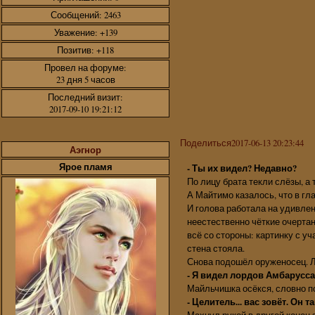
Сообщений:
2463
Уважение:
+139
Позитив:
+118
Провел на форуме:
23 дня 5 часов
Последний визит:
2017-09-10 19:21:12
Поделиться
2017-06-13 20:23:44
Аэгнор
Ярое пламя
- Ты их видел? Недавно?
По лицу брата текли слёзы, а 
А Майтимо казалось, что в гл
И голова работала на удивлен
неестественно чёткие очертан
всё со стороны: картинку с уч
стена стояла.
Снова подошёл оруженосец. Ли
- Я видел лордов Амбаруссат
Майльчишка осёкся, словно п
- Целитель... вас зовёт. Он та