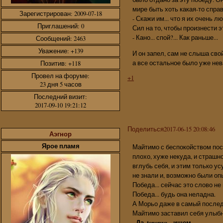
мире быть хоть какая-то спра
Зарегистрирован
: 2009-07-18
- Скажи им... что я их очень лю
Приглашений:
0
Сил на то, чтобы произнести 
- Кано... спой?... Как раньше...
Сообщений:
2463
Уважение:
+139
И он запел, сам не слыша свой
а все остальное было уже нев
Позитив:
+118
Провел на форуме:
+1
23 дня 5 часов
Последний визит:
2017-09-10 19:21:12
Поделиться
2017-06-15 20:08:46
Аэгнор
Ярое пламя
Майтимо с беспокойством пос
плохо, хуже некуда, и страшно 
вглубь себя, и этим только ус
не знали и, возможно были оп
Победа... сейчас это слово н
Победа... будь она неладна.
А Морьо даже в самый последн
Майтимо заставил себя улыбн
- Да, toronya... ищем.