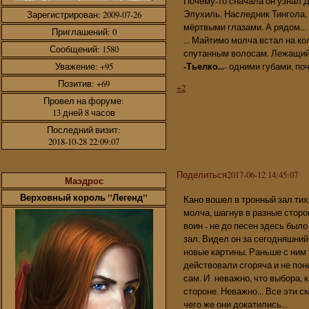
Почему-то сначала он узнал Ди
Элухиль. Наследник Тингола, 
Зарегистрирован
: 2009-07-26
мёртвыми глазами. А рядом...
Приглашений:
0
... Майтимо молча встал на к
Сообщений:
1580
спутанным волосам. Лежащий 
Уважение:
+95
-Тьелко...
- одними губами, п
Позитив:
+69
+2
Провел на форуме:
13 дней 8 часов
Последний визит:
2018-10-28 22:09:07
Поделиться
2017-06-12 14:45:07
Маэдрос
Верховный король "Легенд"
Кано вошел в тронный зал тих
молча, шагнув в разные сторо
воин - не до песен здесь был
зал. Видел он за сегодняшний
новые картины. Раньше с ним т
действовали сгоряча и не пон
сам. И неважно, что выбора, ка
стороне. Неважно... Все эти с
чего же они докатились...