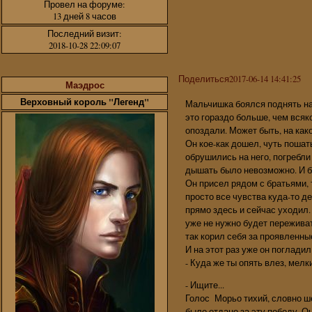
Провел на форуме:
13 дней 8 часов
Последний визит:
2018-10-28 22:09:07
Поделиться
2017-06-14 14:41:25
Маэдрос
Верховный король "Легенд"
Мальчишка боялся поднять на 
это гораздо больше, чем всяко
опоздали. Может быть, на как
Он кое-как дошел, чуть пошат
обрушились на него, погребли 
дышать было невозможно. И бо
Он присел рядом с братьями, 
просто все чувства куда-то д
прямо здесь и сейчас уходил. 
уже не нужно будет переживать 
так корил себя за проявленны
И на этот раз уже он поглади
- Куда же ты опять влез, мелки
- Ищите...
Голос Морьо тихий, словно ш
было отдано за эту победу. О