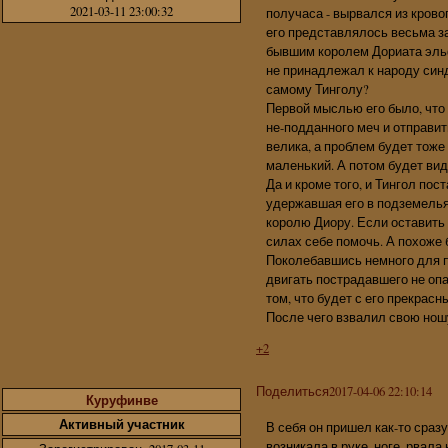
2021-03-11 23:00:32
получаса - вырвался из крово
его представлялось весьма з
бывшим королем Дориата эльф
не принадлежал к народу синд
самому Тинголу?
Первой мыслью его было, что 
не-подданного меч и отправи
велика, а проблем будет тоже
маленький. А потом будет вид
Да и кроме того, и Тингол пос
удержавшая его в подземелья
королю Диору. Если оставить е
силах себе помочь. А похоже 
Поколебавшись немного для по
двигать пострадавшего не опа
том, что будет с его прекрас
После чего взвалил свою нош
+2
Поделиться
2017-04-06 22:10:14
Куруфинве
Активный участник
В себя он пришел как-то сраз
возникала в руке, ноге, рвала