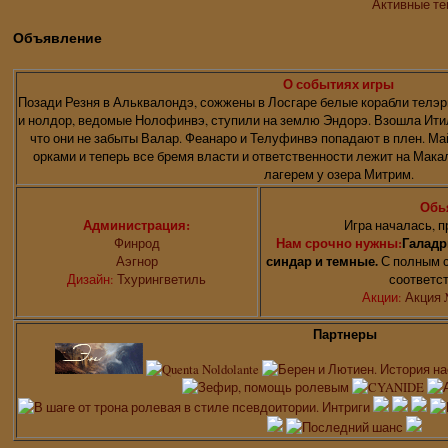
Активные т
Объявление
О событиях игры
Позади Резня в Альквалондэ, сожжены в Лосгаре белые корабли телэр
и нолдор, ведомые Нолофинвэ, ступили на землю Эндорэ. Взошла Итил
что они не забыты Валар. Феанаро и Телуфинвэ попадают в плен. Ма
орками и теперь все бремя власти и ответственности лежит на Мак
лагерем у озера Митрим.
Обь
Администрация:
Игра началась, п
Финрод
Нам срочно нужны:
Галадр
Аэгнор
синдар и темные.
С полным с
Дизайн:
Тхурингветиль
соответс
Акции:
Акция 
Партнеры