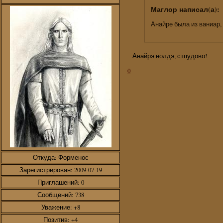
Маглор написал(а):
Анайре была из ваниар, 
Анайрэ нолдэ, стпудово!
0
Откуда:
Форменос
Зарегистрирован
: 2009-07-19
Приглашений:
0
Сообщений:
738
Уважение:
+8
Позитив:
+4