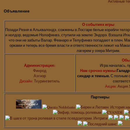
Активные т
Объявление
О событиях игры
Позади Резня в Альквалондэ, сожжены в Лосгаре белые корабли телэр
и нолдор, ведомые Нолофинвэ, ступили на землю Эндорэ. Взошла Итил
что они не забыты Валар. Феанаро и Телуфинвэ попадают в плен. Ма
орками и теперь все бремя власти и ответственности лежит на Мак
лагерем у озера Митрим.
Обь
Администрация:
Игра началась, п
Финрод
Нам срочно нужны:
Галадр
Аэгнор
синдар и темные.
С полным с
Дизайн:
Тхурингветиль
соответс
Акции:
Акция 
Партнеры