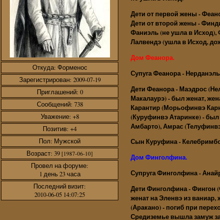
Дети от первой жены - Феа
Дети от второй жены - Финд
Фаниэль (не ушла в Исход),
Лалвендэ (ушла в Исход, до
Дом Феанора.
Откуда:
Форменос
Супуга Феанора - Нерданэль
Зарегистрирован
: 2009-07-19
Дети Феанора - Маэдрос (Н
Приглашений:
0
Макалаурэ) - был женат, же
Сообщений:
738
Карантир (Морьофинвэ Карни
Уважение:
+8
(Куруфинвэ Атаринке) - был
Амбарто), Амрас (Телуфинвэ
Позитив:
+4
Пол:
Мужской
Сын Куруфина - Келебримбо
Возраст:
39
[1987-06-10]
Дом Финголфина.
Провел на форуме:
Супруга Финголфина - Анайр
1 день 23 часа
Последний визит:
Дети Финголфина - Фингон (
2010-06-05 14:07:25
женат на Эленвэ из ваниар,
(Аракано) - погиб при перех
Средиземье вышла замуж за