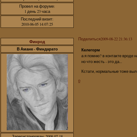
Провел на форуме:
1 день 23 часа
Последний визит:
2010-06-05 14:07:25
Поделиться
2009-08-22 21:36:13
Финрод
В Амане - Финдарато
Келегорм
а я помню? в контакте вроде н
но что жесть - это да...
Кстати, нормальные тоже выл
0
Зарегистрирован
: 2009-07-18