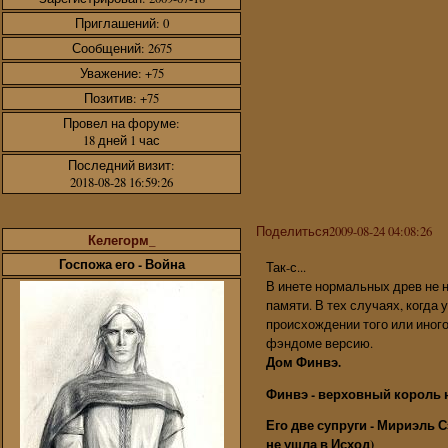
Приглашений:
0
Сообщений:
2675
Уважение:
+75
Позитив:
+75
Провел на форуме:
18 дней 1 час
Последний визит:
2018-08-28 16:59:26
Поделиться
2009-08-24 04:08:26
Келегорм_
Госпожа его - Война
Так-с...
В инете нормальных древ не 
памяти. В тех случаях, когда
происхождении того или иног
фэндоме версию.
Дом Финвэ.
Финвэ - верховный король н
Его две супруги - Мириэль 
не ушла в Исход)