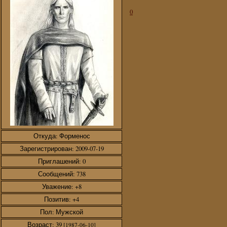
0
Откуда:
Форменос
Зарегистрирован
: 2009-07-19
Приглашений:
0
Сообщений:
738
Уважение:
+8
Позитив:
+4
Пол:
Мужской
Возраст:
39
[1987-06-10]