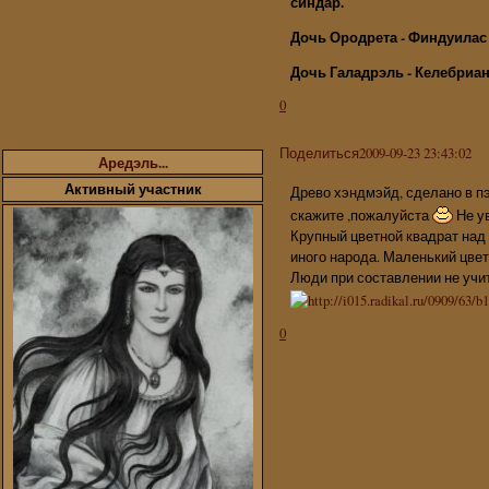
синдар.
Дочь Ородрета - Финдуилас
Дочь Галадрэль - Келебриан
0
Поделиться
2009-09-23 23:43:02
Аредэль...
Активный участник
Древо хэндмэйд, сделано в пэ
скажите ,пожалуйста
Не у
Крупный цветной квадрат над и
иного народа. Маленький цветн
Люди при составлении не учи
0