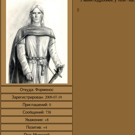
У меня подробнее, у тебя - н
0
Откуда:
Форменос
Зарегистрирован
: 2009-07-19
Приглашений:
0
Сообщений:
738
Уважение:
+8
Позитив:
+4
Пол:
Мужской