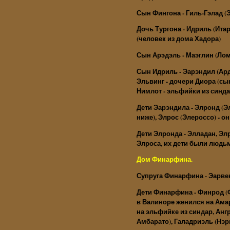
Сын Фингона - Гиль-Гэлад (
Дочь Тургона - Идриль (Ита
(человек из дома Хадора)
Сын Арэдэль - Маэглин (Ло
Сын Идриль - Эарэндил (Ард
Эльвинг - дочери Диора (сы
Нимлот - эльфийки из синда
Дети Эарэндила - Элронд (Э
ниже), Элрос (Элероссо) - о
Дети Элронда - Элладан, Эл
Элроса, их дети были людь
Дом Финарфина.
Супруга Финарфина - Эарвен 
Дети Финарфина - Финрод (
в Валиноре женился на Амар
на эльфийке из синдар, Ангр
Амбарато), Галадриэль (Нэр