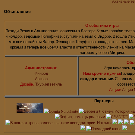
Активные т
Объявление
О событиях игры
Позади Резня в Альквалондэ, сожжены в Лосгаре белые корабли телэр
и нолдор, ведомые Нолофинвэ, ступили на землю Эндорэ. Взошла Итил
что они не забыты Валар. Феанаро и Телуфинвэ попадают в плен. Ма
орками и теперь все бремя власти и ответственности лежит на Мак
лагерем у озера Митрим.
Обь
Администрация:
Игра началась, п
Финрод
Нам срочно нужны:
Галадр
Аэгнор
синдар и темные.
С полным с
Дизайн:
Тхурингветиль
соответс
Акции:
Акция 
Партнеры