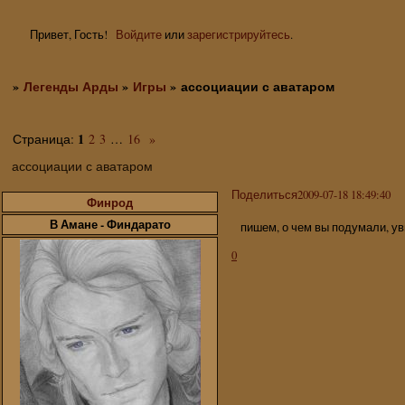
Привет, Гость!
Войдите
или
зарегистрируйтесь
.
»
Легенды Арды
»
Игры
»
ассоциации с аватаром
1
Страница:
2
3
…
16
»
ассоциации с аватаром
Поделиться
2009-07-18 18:49:40
Финрод
В Амане - Финдарато
пишем, о чем вы подумали, у
0