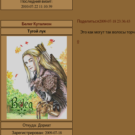
Последний визит:
2010-07-22 11:10:39
Поделиться
2009-07-18 23:36:43
Белег Куталион
Тугой лук
Это как могут так волосы тор
0
Откуда:
Дориат
Зарегистрирован
: 2009-07-18