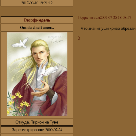
2017-09-10 19:21:12
Поделиться
2009-07-25 18:08:57
Глорфиндель
Omnia vincit amor...
Что значит уши криво обрезан
0
Откуда:
Тирион на Туне
Зарегистрирован
: 2009-07-24