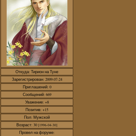
Откуда:
Тирион на Туне
Зарегистрирован
: 2009-07-24
Приглашений:
0
Сообщений:
669
Уважение:
+8
Позитив:
+15
Пол:
Мужской
Возраст:
30
[1996-04-30]
Провел на форуме: