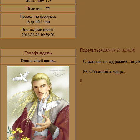
Уважение:
+75
Позитив:
+75
Провел на форуме:
18 дней 1 час
Последний визит:
2018-08-28 16:59:26
Поделиться
2009-07-25 16:56:50
Глорфиндель
Omnia vincit amor...
Странный ты, художник... неу
PS. Обновляйте чаще...
0