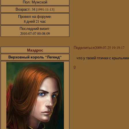
Пол:
Мужской
Возраст:
34
[1991-11-13]
Провел на форуме:
8 дней 21 час
Последний визит:
2010-07-07 00:08:09
Поделиться
2009-07-25 19:19:17
Маэдрос
Верховный король "Легенд"
что у твоей птички с крыльям
0