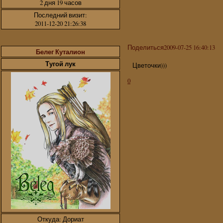
2 дня 19 часов
Последний визит:
2011-12-20 21:26:38
Поделиться
2009-07-25 16:40:13
Белег Куталион
Тугой лук
Цветочки)))
0
Откуда:
Дориат