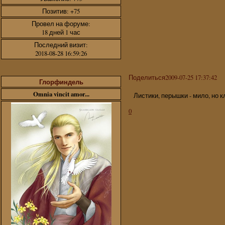
Позитив:
+75
Провел на форуме:
18 дней 1 час
Последний визит:
2018-08-28 16:59:26
Поделиться
2009-07-25 17:37:42
Глорфиндель
Omnia vincit amor...
Листики, перышки - мило, но кл
0