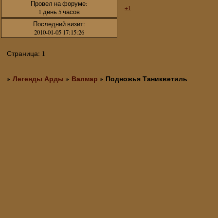
Провел на форуме:
+1
1 день 5 часов
Последний визит:
2010-01-05 17:15:26
1
Страница:
»
Легенды Арды
»
Валмар
»
Подножья Таникветиль