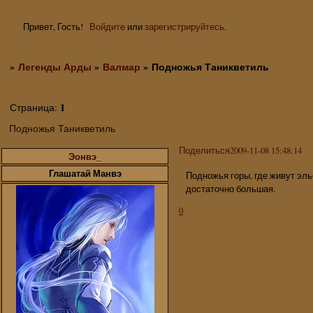
Привет, Гость!
Войдите
или
зарегистрируйтесь
.
»
Легенды Арды
»
Валмар
»
Подножья Таникветиль
1
Страница:
Подножья Таникветиль
Поделиться
2009-11-08 15:48:14
Эонвэ_
Глашатай Манвэ
Подножья горы, где живут эл
достаточно большая.
0