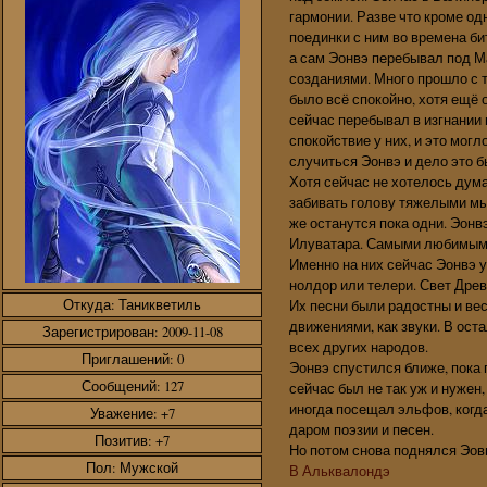
гармонии. Разве что кроме од
поединки с ним во времена би
а сам Эонвэ перебывал под М
созданиями. Много прошло с т
было всё спокойно, хотя ещё 
сейчас перебывал в изгнании и
спокойствие у них, и это могл
случиться Эонвэ и дело это б
Хотя сейчас не хотелось дума
забивать голову тяжелыми мыс
же останутся пока одни. Эонв
Илуватара. Самыми любимыми 
Именно на них сейчас Эонвэ ус
нолдор или телери. Свет Древ,
Откуда:
Таникветиль
Их песни были радостны и ве
движениями, как звуки. В ост
Зарегистрирован
: 2009-11-08
всех других народов.
Приглашений:
0
Эонвэ спустился ближе, пока 
Сообщений:
127
сейчас был не так уж и нужен,
иногда посещал эльфов, когд
Уважение:
+7
даром поэзии и песен.
Позитив:
+7
Но потом снова поднялся Эов
Пол:
Мужской
В Альквалондэ