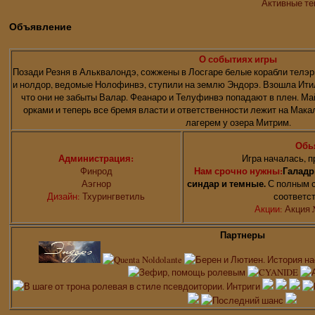
Активные т
Объявление
О событиях игры
Позади Резня в Альквалондэ, сожжены в Лосгаре белые корабли телэр
и нолдор, ведомые Нолофинвэ, ступили на землю Эндорэ. Взошла Итил
что они не забыты Валар. Феанаро и Телуфинвэ попадают в плен. Ма
орками и теперь все бремя власти и ответственности лежит на Мак
лагерем у озера Митрим.
Обь
Администрация:
Игра началась, п
Финрод
Нам срочно нужны:
Галадр
Аэгнор
синдар и темные.
С полным с
Дизайн:
Тхурингветиль
соответс
Акции:
Акция 
Партнеры