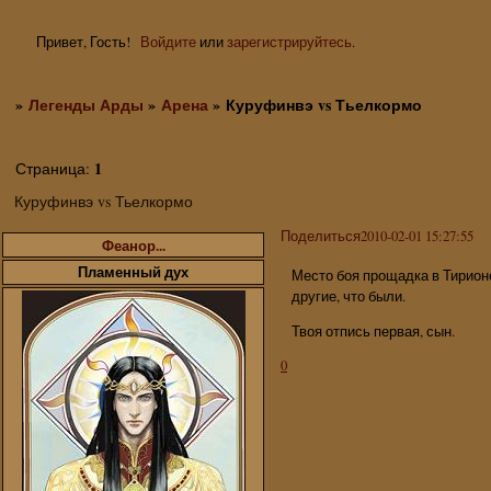
Привет, Гость!
Войдите
или
зарегистрируйтесь
.
»
Легенды Арды
»
Арена
»
Куруфинвэ vs Тьелкормо
1
Страница:
Куруфинвэ vs Тьелкормо
Поделиться
2010-02-01 15:27:55
Феанор...
Пламенный дух
Место боя прощадка в Тирионе
другие, что были.
Твоя отпись первая, сын.
0