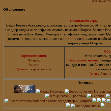
Активные т
Объявление
О событиях игры
Позади Резня в Альквалондэ, сожжены в Лосгаре белые корабли телэр
и нолдор, ведомые Нолофинвэ, ступили на землю Эндорэ. Взошла Итил
что они не забыты Валар. Феанаро и Телуфинвэ попадают в плен. Ма
орками и теперь все бремя власти и ответственности лежит на Мак
лагерем у озера Митрим.
Обь
Администрация:
Игра началась, п
Финрод
Нам срочно нужны:
Галадр
Аэгнор
синдар и темные.
С полным с
Дизайн:
Тхурингветиль
соответс
Акции:
Акция 
Партнеры