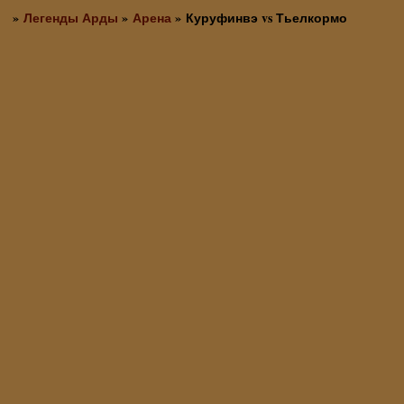
»
Легенды Арды
»
Арена
»
Куруфинвэ vs Тьелкормо