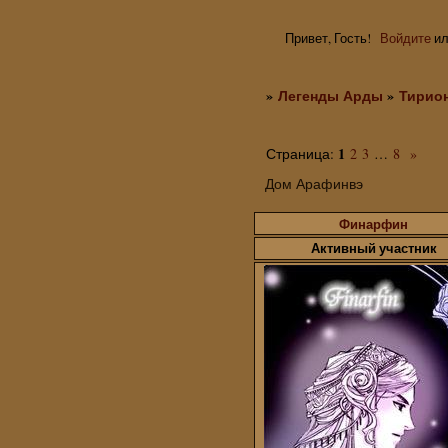
Привет, Гость!
Войдите
и
»
Легенды Арды
»
Тирио
1
Страница:
2
3
…
8
»
Дом Арафинвэ
Финарфин
Активный участник