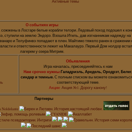
Активные темы
О событиях игры
 сожжены в Лосгаре белые корабли телэри. Ледовый поход подошел к кон
, ступили на землю Эндорэ. Взошла Итиль, дав изгнанникам надежду на 
Феанаро и Телуфинвэ попадают в плен. Майтимо тяжело ранен в сражении 
 власти и ответственности лежит на Макалаурэ. Первый Дом нолдор вста
лагерем у озера Митрим.
Обьявления
Игра началась, присоединяйтесь к нам
Нам срочно нужны:
Галадриэль, Аредель, Ородрэт, Белег
синдар и темные.
С полным списком вы можете ознакомиться
ль
соответствующей теме.
Акции:
Акция №1. Дорогу канону!
Партнеры