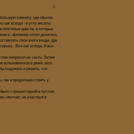
2
 большую комнату, где обычно
 как всегда - в углу весело
и плетеные кресла, в которых
 книга - финвион хотел дочитать
оставлять свои книги везде, где
ерьез... Все как всегда. И все
стом попросил их сесть. Затем
ов вспыхивали все реже, зато
бы подумать и решить, что
н, так и продолжая стоять у
.
й было страшно одной в пустом
нию, молчал, не участвуя в