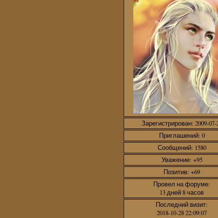
Зарегистрирован
: 2009-07-
Приглашений:
0
Сообщений:
1580
Уважение:
+95
Позитив:
+69
Провел на форуме:
13 дней 8 часов
Последний визит:
2018-10-28 22:09:07