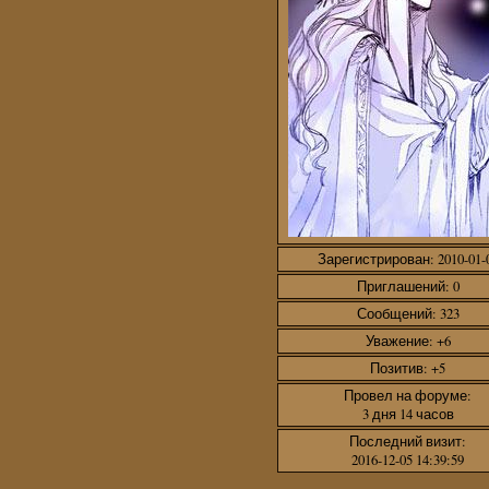
Зарегистрирован
: 2010-01-
Приглашений:
0
Сообщений:
323
Уважение:
+6
Позитив:
+5
Провел на форуме:
3 дня 14 часов
Последний визит:
2016-12-05 14:39:59