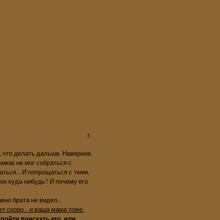
3
, что делать дальше. Наверное,
никак не мог собраться с
аться... И попрощаться с теми,
и он куда-нибудь? И почему его
вно брата не видел...
ет скоро... и ваша мама тоже.
т пойти поискать его, или