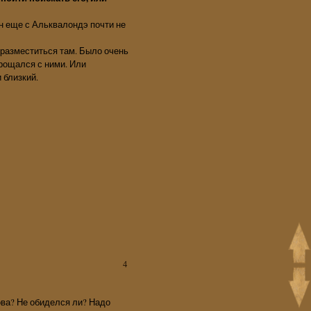
Он еще с Альквалондэ почти не
 разместиться там. Было очень
прощался с ними. Или
 близкий.
4
ова? Не обиделся ли? Надо