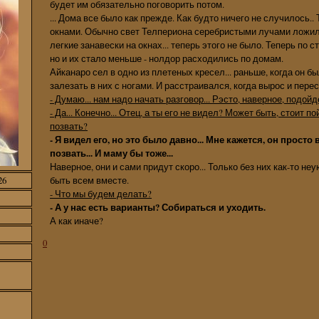
будет им обязательно поговорить потом.
... Дома все было как прежде. Как будто ничего не случилось..
окнами. Обычно свет Телпериона серебристыми лучами ложилс
легкие занавески на окнах... теперь этого не было. Теперь по 
но и их стало меньше - нолдор расходились по домам.
Айканаро сел в одно из плетеных кресел... раньше, когда он 
залезать в них с ногами. И расстраивался, когда вырос и пере
- Думаю... нам надо начать разговор... Рэсто, наверное, подойд
- Да... Конечно... Отец, а ты его не видел? Может быть, стоит п
позвать?
- Я видел его, но это было давно... Мне кажется, он просто 
позвать... И маму бы тоже...
Наверное, они и сами придут скоро... Только без них как-то н
быть всем вместе.
26
- Что мы будем делать?
- А у нас есть варианты? Собираться и уходить.
А как иначе?
0