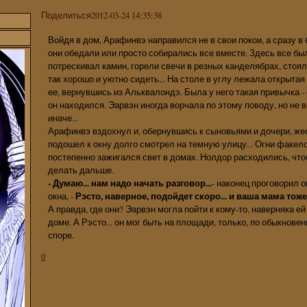
Поделиться
2012-03-24 14:35:38
Войдя в дом, Арафинвэ направился не в свои покои, а сразу в
они обедали или просто собирались все вместе. Здесь все было
потрескивал камин, горели свечи в резных канделябрах, стоял
так хорошо и уютно сидеть... На столе в углу лежала открытая
ее, вернувшись из Альквалондэ. Была у него такая привычка - 
он находился. Эарвэн иногда ворчала по этому поводу, но не вс
иначе...
Арафинвэ вздохнул и, обернувшись к сыновьями и дочери, же
подошел к окну долго смотрел на темную улицу... Огни факел
постепенно зажигался свет в домах. Нолдор расходились, что
делать дальше.
- Думаю... нам надо начать разговор...
- наконец проговорил о
окна, -
Рэсто, наверное, подойдет скоро... и ваша мама тоже
А правда, где они? Эарвэн могла пойти к кому-то, наверняка е
доме. А Рэсто... он мог быть на площади, только, по обыкнове
споре.
0