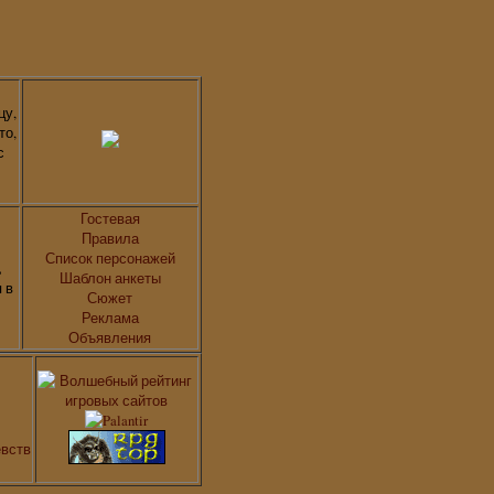
цу,
то,
с
л
Гостевая
Правила
Список персонажей
,
Шаблон анкеты
 в
Сюжет
Реклама
Объявления