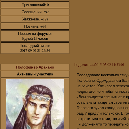
Приглашений:
0
Сообщений:
592
Уважение:
+128
Позитив:
+64
Провел на форуме:
6 дней 15 часов
Последний визит:
2017-09-07 21:24:54
Поделиться
2015-05-02 11:33:01
Нолофинвэ Аракано
Активный участник
Последовало несколько секун
Нолофине. Одежда а нем была
не блистал. Хоть посл перехо
недостаточно, чтобы полност
- Вам придется спешиться и 
остальным придется стрелять
Голос его зучал холодно и не
рад. И вряд ли только он. В г
встретиться с теми, по чьей 
- Я должен что-то передать к