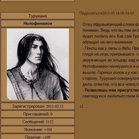
Поделиться
2015-05-18 09:54:07
Турукано
Нолофинвион
Отец обдумывающий слова феа
понимал. Ведь что бы там ни 
будет любить его. Как сам Ту
обращал на него внимание.
- Почти как у папы и дяди. Пр
глядя на отца, прикрывшего г
окружающих их эльдар, вид к
Нолофинвион нахмурился и ел
вышло. Горячих голов и у нас 
сторону. Турукано повернулся
дела, отметив, что все новос
- Позволишь нам присутство
светящуюся любопытством Аре
+1
Зарегистрирован
: 2011-02-11
Приглашений:
0
Сообщений:
1122
Уважение:
+104
Позитив:
+109