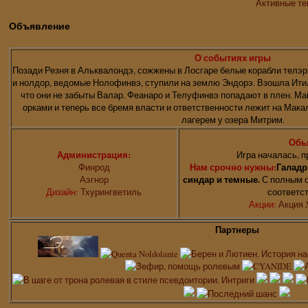
Активные т
Объявление
О событиях игры
Позади Резня в Альквалондэ, сожжены в Лосгаре белые корабли телэр
и нолдор, ведомые Нолофинвэ, ступили на землю Эндорэ. Взошла Итил
что они не забыты Валар. Феанаро и Телуфинвэ попадают в плен. Ма
орками и теперь все бремя власти и ответственности лежит на Мак
лагерем у озера Митрим.
Обь
Администрация:
Игра началась, п
Финрод
Нам срочно нужны:
Галадр
Аэгнор
синдар и темные.
С полным с
Дизайн:
Тхурингветиль
соответс
Акции:
Акция 
Партнеры