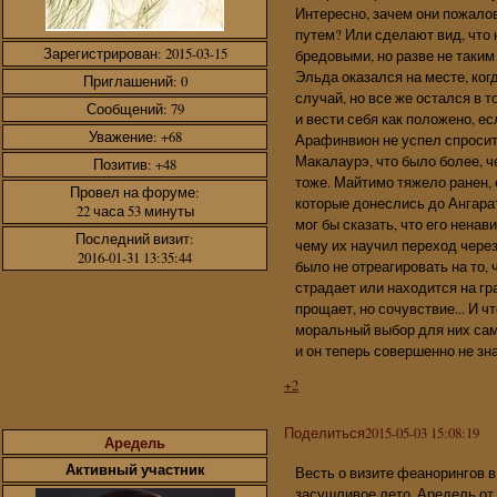
Интересно, зачем они пожалов
путем? Или сделают вид, что 
Зарегистрирован
: 2015-03-15
бредовыми, но разве не таки
Эльда оказался на месте, ког
Приглашений:
0
случай, но все же остался в 
Сообщений:
79
и вести себя как положено, есл
Уважение:
+68
Арафинвион не успел спросит
Макалаурэ, что было более, ч
Позитив:
+48
тоже. Майтимо тяжело ранен, 
Провел на форуме:
которые донеслись до Ангарат
22 часа 53 минуты
мог бы сказать, что его ненави
Последний визит:
чему их научил переход чере
2016-01-31 13:35:44
было не отреагировать на то, 
страдает или находится на гра
прощает, но сочувствие... И ч
моральный выбор для них сам
и он теперь совершенно не зн
+2
Поделиться
2015-05-03 15:08:19
Аредель
Активный участник
Весть о визите феанорингов в
засушливое лето. Аредель от 