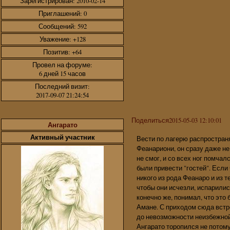
Зарегистрирован
: 2010-02-14
Приглашений:
0
Сообщений:
592
Уважение:
+128
Позитив:
+64
Провел на форуме:
6 дней 15 часов
Последний визит:
2017-09-07 21:24:54
Поделиться
2015-05-03 12:10:01
Ангарато
Активный участник
Вести по лагерю распростран
Феанариони, он сразу даже не
не смог, и со всех ног помчал
были привести "гостей". Если
никого из рода Феанаро и из т
чтобы они исчезли, испарилис
конечно же, понимал, что это
Амане. С приходом сюда встр
до невозможности неизбежной
Ангарато торопился не потому,