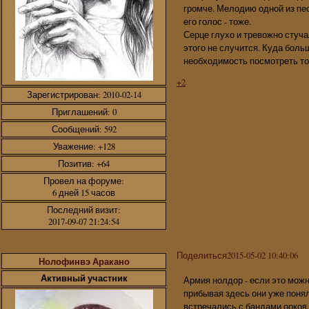
громче. Мелодию одной из пе
его голос - тоже.
Серце глухо и тревожно стуча
этого не случится. Куда боль
необходимость посмотреть том
+2
Зарегистрирован
: 2010-02-14
Приглашений:
0
Сообщений:
592
Уважение:
+128
Позитив:
+64
Провел на форуме:
6 дней 15 часов
Последний визит:
2017-09-07 21:24:54
Поделиться
2015-05-02 10:40:06
Нолофинвэ Аракано
Активный участник
Армия нолдор - если это можн
прибывая здесь они уже понял
встречались с бандами орков.