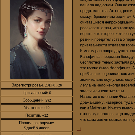
вешала над огнем. Она не ожи
предательства. Ан нет, решил
скажут брошенным родичам. С
считавшиеся непроходимыми л
рассказать о том, что толкнул
верить, что второе, хотя она
резни и предательства о пер
привязанности отдавали горе
К месту разговора двушка под
Канафинвэ, прерывая беседу, 
бесплотной тенью застыла ряд
это нужно было Нолофинвэ. 
прибывших, оценивая, как изм
значительно осунулась, еще б
легла на чело некогда весело
Зарегистрирован
: 2015-01-28
залегли синеватые тени.
Приглашений:
0
Известие о пленении Феанаро
Сообщений:
282
дражайшему, наверное, туда и
Уважение:
+19
как и Майтимо. Ириссэ выдох
отцовскую ладонь, ища поддер
Позитив:
+22
что сама земля осыпается под 
Провел на форуме:
5 дней 9 часов
+1