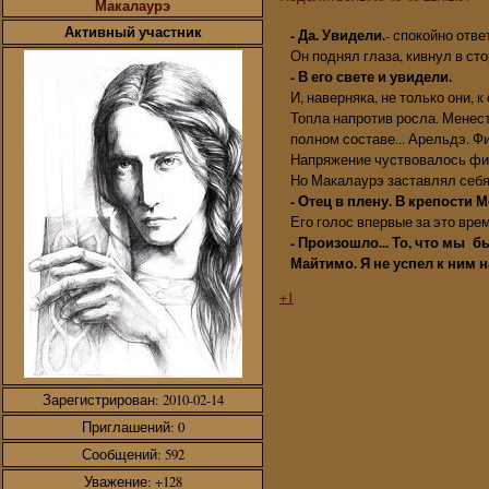
Макалаурэ
Активный участник
- Да. Увидели.
- спокойно отв
Он поднял глаза, кивнул в ст
- В его свете и увидели.
И, наверняка, не только они,
Топла напротив росла. Менес
полном составе... Арельдэ. Ф
Напряжение чуствовалось физ
Но Макалаурэ заставлял себя 
- Отец в плену. В крепости М
Его голос впервые за это вр
- Произошло... То, что мы 
Майтимо. Я не успел к ним 
+1
Зарегистрирован
: 2010-02-14
Приглашений:
0
Сообщений:
592
Уважение:
+128