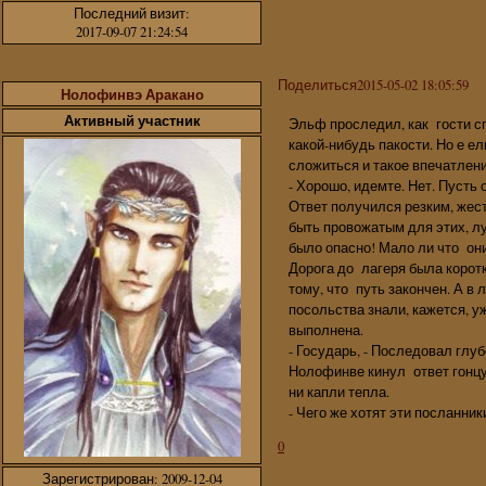
Последний визит:
2017-09-07 21:24:54
Поделиться
2015-05-02 18:05:59
Нолофинвэ Аракано
Активный участник
Эльф проследил, как гости с
какой-нибудь пакости. Но е е
сложиться и такое впечатлени
- Хорошо, идемте. Нет. Пусть 
Ответ получился резким, жест
быть провожатым для этих, лу
было опасно! Мало ли что он
Дорога до лагеря была коротк
тому, что путь закончен. А в 
посольства знали, кажется, у
выполнена.
- Государь, - Последовал глуб
Нолофинве кинул ответ гонцу,
ни капли тепла.
- Чего же хотят эти посланник
0
Зарегистрирован
: 2009-12-04