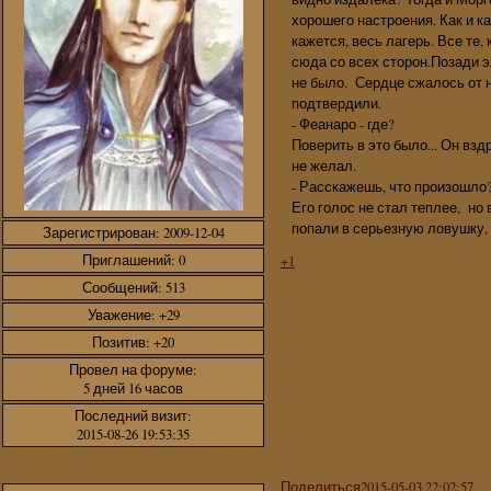
хорошего настроения. Как и к
кажется, весь лагерь. Все те
сюда со всех сторон.Позади 
не было. Сердце сжалось от
подтвердили.
- Феанаро - где?
Поверить в это было... Он взд
не желал.
- Расскажешь, что произошло
Его голос не стал теплее, но
попали в серьезную ловушку, 
Зарегистрирован
: 2009-12-04
Приглашений:
0
+1
Сообщений:
513
Уважение:
+29
Позитив:
+20
Провел на форуме:
5 дней 16 часов
Последний визит:
2015-08-26 19:53:35
Поделиться
2015-05-03 22:02:57