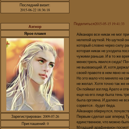
Последний визит:
2015-06-22 18:36:18
Поделиться
2015-05-15 19:41:33
Аэгнор
Ярое пламя
Айканаро все никак не мог пр
нелепой шуткой. Но шуткой он
который словно через силу р
которая никак не уходила пос
чужими раньше. И в то же вре
менестрель явился сюда? Поче
не вызвающий. И, хотя держал
своей правоте в нем явно не 
Но это мало что меняло на са
не желал. Хотя точно так же н
Он поймал взгляд Арато и отв
еще на его лице была тень тр
была оргомна. И далеко не все
сорвется - будет беда.
Айканаро обернулся, почувство
Первым сделал шаг вперед Тур
Зарегистрирован
: 2009-07-26
единственное, что можно было
Приглашений:
0
Младший арафинвион посмотре