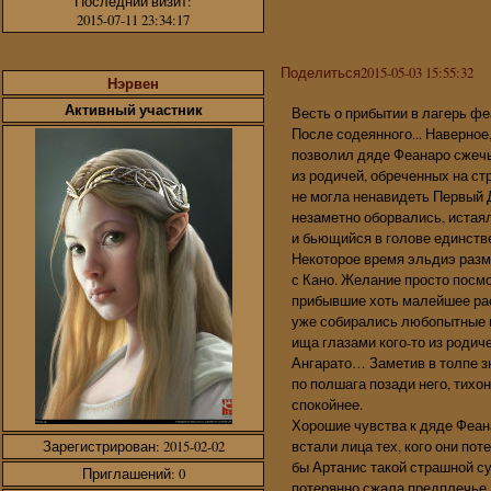
Последний визит:
2015-07-11 23:34:17
Поделиться
2015-05-03 15:55:32
Нэрвен
Активный участник
Весть о прибытии в лагерь ф
После содеянного... Наверное
позволил дяде Феанаро сжечь 
из родичей, обреченных на ст
не могла ненавидеть Первый Д
незаметно оборвались, истаял
и бьющийся в голове единстве
Некоторое время эльдиэ разм
с Кано. Желание просто посм
прибывшие хоть малейшее рас
уже собирались любопытные 
ища глазами кого-то из родич
Ангарато… Заметив в толпе з
по полшага позади него, тихо
спокойнее.
Хорошие чувства к дяде Феана
встали лица тех, кого они пот
Зарегистрирован
: 2015-02-02
бы Артанис такой страшной с
Приглашений:
0
потерянно сжала предплечье А